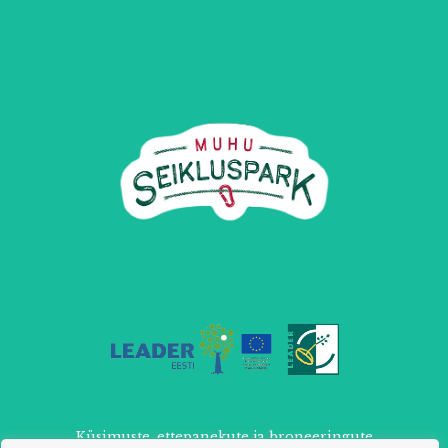
Küsimuste, ettepanekute ja broneeringute