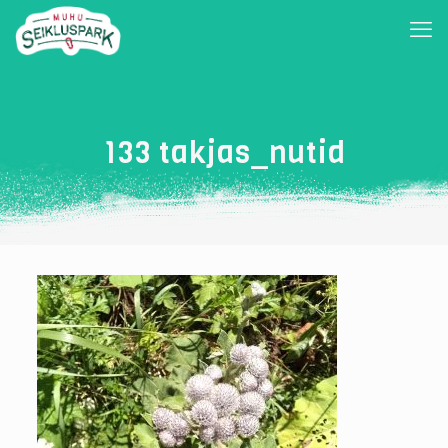
133 takjas_nutid