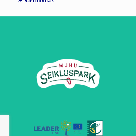
Naeriliblikas