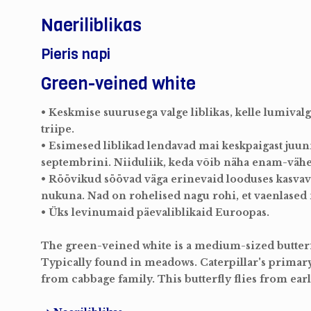
Naeriliblikas
Pieris napi
Green-veined white
• Keskmise suurusega valge liblikas, kelle lumivalget
triipe.
• Esimesed liblikad lendavad mai keskpaigast juuni
septembrini. Niiduliik, keda võib näha enam-vähe
• Röövikud söövad väga erinevaid looduses kasvavaid
nukuna. Nad on rohelised nagu rohi, et vaenlased 
• Üks levinumaid päevaliblikaid Euroopas.
The green-veined white is a medium-sized butterfl
Typically found in meadows. Caterpillar's primary 
from cabbage family. This butterfly flies from earl