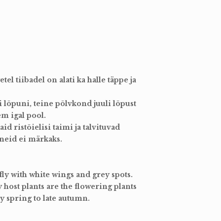
el tiibadel on alati ka halle täppe ja
 lõpuni, teine põlvkond juuli lõpust
m igal pool.
 ristõielisi taimi ja talvituvad
neid ei märkaks.
y with white wings and grey spots.
host plants are the flowering plants
y spring to late autumn.