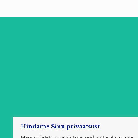
Hindame Sinu privaatsust
Meie koduleht kasutab küpsiseid, mille abil saame