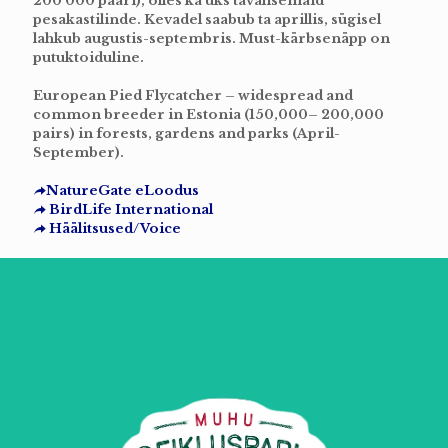
200 000 paari), olles ka üks tavalisemaid
pesakastilinde. Kevadel saabub ta aprillis, sügisel
lahkub augustis-septembris. Must-kärbsenäpp on
putuktoiduline.
European Pied Flycatcher – widespread and
common breeder in Estonia (150,000– 200,000
pairs) in forests, gardens and parks (April-
September).
NatureGate eLoodus
BirdLife International
Häälitsused/Voice