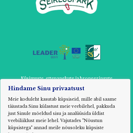
Küsimuste, ettepanekute ja broneeringute
tegemiseks võtke ühendust:
Hindame Sinu privaatsust
+ 372 52 803 87 või
info@muhuseikleja.ee
Meie koduleht kasutab küpsiseid, mille abil saame
täiustada Sinu külastust meie veebilehel, pakkuda
just Sinule mõeldud sisu ja analüüsida üldist
veebiliiklust meie lehel. Vajutades "Nõustun
2021 MUHU SEIKLUSPARK / MTÜ Õpituba Saare
küpsistega" annad meile nõusoleku küpsiste
maakond, Muhu vald, Nõmmküla, Uuelu, 94752