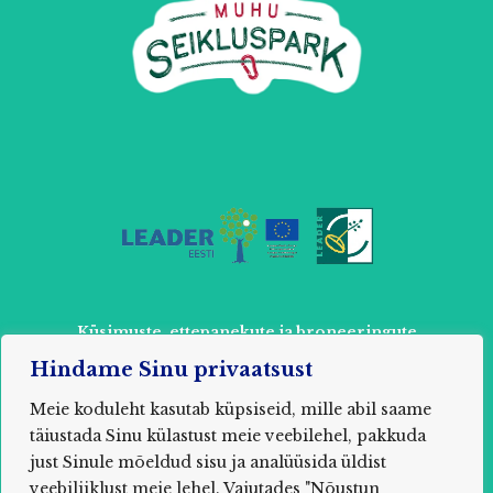
Küsimuste, ettepanekute ja broneeringute
tegemiseks võtke ühendust:
Hindame Sinu privaatsust
+ 372 52 803 87 või
info@muhuseikleja.ee
Meie koduleht kasutab küpsiseid, mille abil saame
täiustada Sinu külastust meie veebilehel, pakkuda
just Sinule mõeldud sisu ja analüüsida üldist
veebiliiklust meie lehel. Vajutades "Nõustun