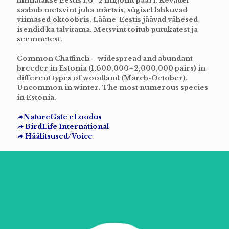
hinnatakse Eestis 1,6–2 miljonit paari. Kevadel
saabub metsvint juba märtsis, sügisel lahkuvad
viimased oktoobris. Lääne-Eestis jäävad vähesed
isendid ka talvitama. Metsvint toitub putukatest ja
seemnetest.
Common Chaffinch – widespread and abundant
breeder in Estonia (1,600,000–2,000,000 pairs) in
different types of woodland (March-October).
Uncommon in winter. The most numerous species
in Estonia.
NatureGate eLoodus
BirdLife International
Häälitsused/Voice