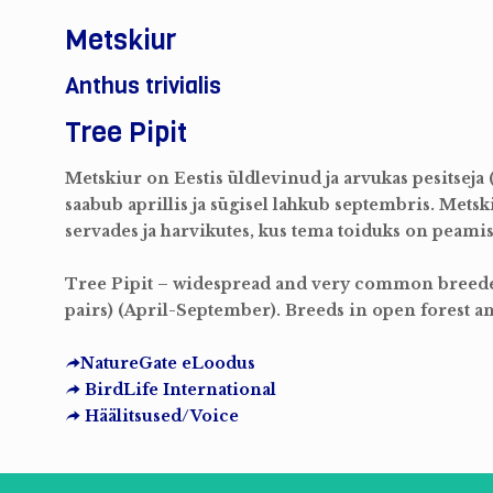
Metskiur
Anthus trivialis
Tree Pipit
Metskiur on Eestis üldlevinud ja arvukas pesitsej
saabub aprillis ja sügisel lahkub septembris. Mets
servades ja harvikutes, kus tema toiduks on peamis
Tree Pipit – widespread and very common breed
pairs) (April-September). Breeds in open forest an
NatureGate eLoodus
BirdLife International
Häälitsused/Voice