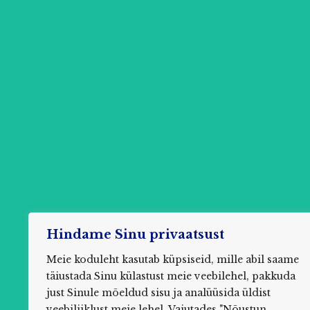
Hindame Sinu privaatsust
Meie koduleht kasutab küpsiseid, mille abil saame
täiustada Sinu külastust meie veebilehel, pakkuda
just Sinule mõeldud sisu ja analüüsida üldist
Küsim
veebiliiklust meie lehel. Vajutades "Nõustun