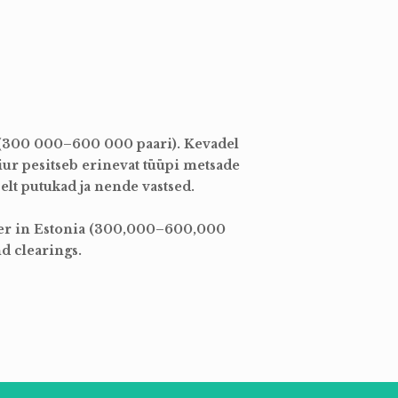
a (300 000–600 000 paari). Kevadel
kiur pesitseb erinevat tüüpi metsade
elt putukad ja nende vastsed.
er in Estonia (300,000–600,000
d clearings.