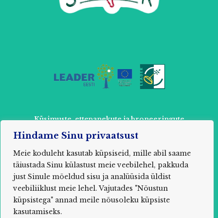
Küsimuste, ettepanekute ja broneeringute
tegemiseks võtke ühendust:
Hindame Sinu privaatsust
+ 372 52 803 87 või
info@muhuseikleja.ee
Meie koduleht kasutab küpsiseid, mille abil saame
täiustada Sinu külastust meie veebilehel, pakkuda
just Sinule mõeldud sisu ja analüüsida üldist
veebiliiklust meie lehel. Vajutades "Nõustun
2021 MUHU SEIKLUSPARK / MTÜ Õpituba Saare
küpsistega" annad meile nõusoleku küpsiste
maakond, Muhu vald, Nõmmküla, Uuelu, 94752
Registrikood: 80285850
kasutamiseks.