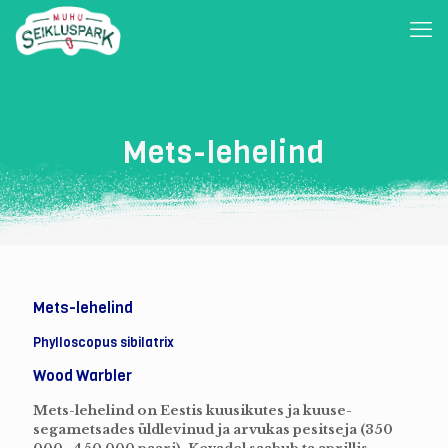
Mets-lehelind
Mets-lehelind
Phylloscopus sibilatrix
Wood Warbler
Mets-lehelind on Eestis kuusikutes ja kuuse-
segametsades üldlevinud ja arvukas pesitseja (350