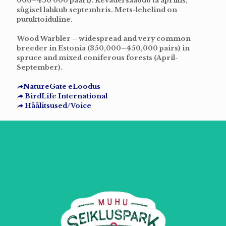
000–450 000 paari). Kevadel saabub ta aprillis,
sügisel lahkub septembris. Mets-lehelind on
putuktoiduline.
Wood Warbler – widespread and very common
breeder in Estonia (350,000–450,000 pairs) in
spruce and mixed coniferous forests (April-
September).
NatureGate eLoodus
BirdLife International
Häälitsused/Voice