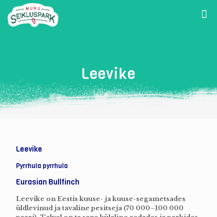
Leevike
Leevike
Pyrrhula pyrrhula
Eurasian Bullfinch
Leevike on Eestis kuuse- ja kuuse-segametsades
üldlevinud ja tavaline pesitseja (70 000–100 000