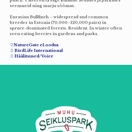
paari). Talvel on ta sage külaline aedades ja parkides
seemneid ning marju söömas.
Eurasian Bullfinch – widespread and common
breeder in Estonia (70,000–120,000 pairs) in
spruce-dominated forests. Resident. In winter often
seen eating berries in gardens and parks.
NatureGate eLoodus
BirdLife International
Häälitsused/Voice