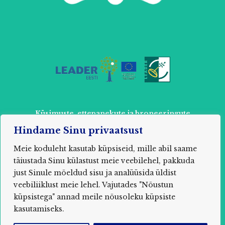
Küsimuste, ettepanekute ja broneeringute
tegemiseks võtke ühendust:
Hindame Sinu privaatsust
+ 372 52 803 87 või
info@muhuseikleja.ee
Meie koduleht kasutab küpsiseid, mille abil saame
täiustada Sinu külastust meie veebilehel, pakkuda
just Sinule mõeldud sisu ja analüüsida üldist
veebiliiklust meie lehel. Vajutades "Nõustun
2021 MUHU SEIKLUSPARK / MTÜ Õpituba Saare
küpsistega" annad meile nõusoleku küpsiste
maakond, Muhu vald, Nõmmküla, Uuelu, 94752
Registrikood: 80285850
kasutamiseks.