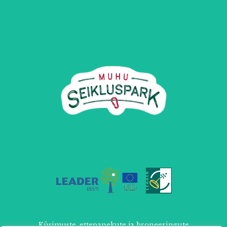
Küsimuste, ettepanekute ja broneeringute